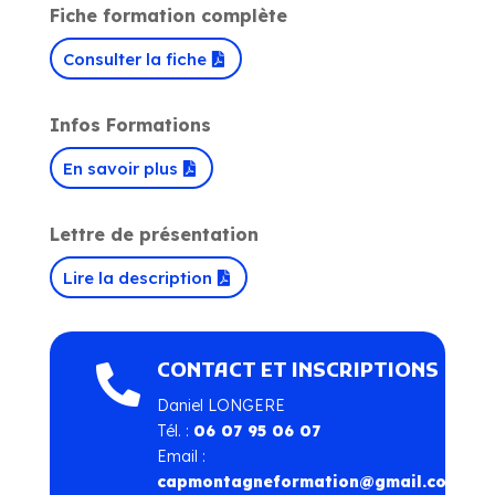
Fiche formation complète
Consulter la fiche
Infos Formations
En savoir plus
Lettre de présentation
Lire la description
CONTACT ET INSCRIPTIONS

Daniel LONGERE
Tél. :
06 07 95 06 07
Email :
capmontagneformation@gmail.com