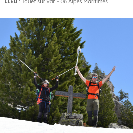
LIEU
:
Touët sur var – 06 Alpes Maritimes